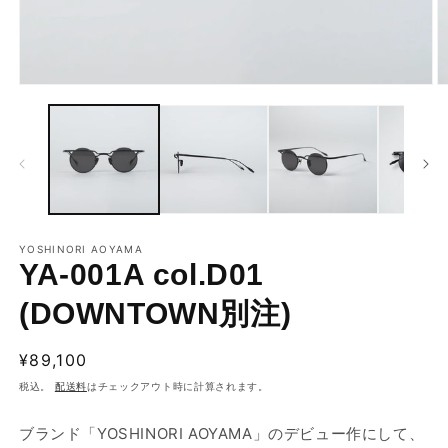
モ
ー
ダ
ル
で
メ
デ
ィ
ア
YOSHINORI AOYAMA
(1)
(2
YA-001A col.D01
を
開
く
(DOWNTOWN別注)
通
¥89,100
常
税込。
配送料
はチェックアウト時に計算されます。
価
格
ブランド「YOSHINORI AOYAMA」のデビュー作にして、