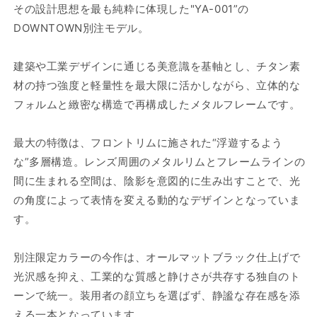
その設計思想を最も純粋に体現した"YA-001”の
DOWNTOWN別注モデル。
建築や工業デザインに通じる美意識を基軸とし、チタン素
材の持つ強度と軽量性を最大限に活かしながら、立体的な
フォルムと緻密な構造で再構成したメタルフレームです。
最大の特徴は、フロントリムに施された“浮遊するよう
な”多層構造。レンズ周囲のメタルリムとフレームラインの
間に生まれる空間は、陰影を意図的に生み出すことで、光
の角度によって表情を変える動的なデザインとなっていま
す。
別注限定カラーの今作は、オールマットブラック仕上げで
光沢感を抑え、工業的な質感と静けさが共存する独自のト
ーンで統一。
装用者の顔立ちを選ばず、静謐な存在感を添
える一本となっています。