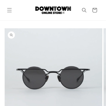
コンテ
カ
ンツに
進む
ー
ト
商品情
報にス
キップ