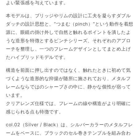
よい緊張感を与えています。
本モデルは、ブリッジやリムの設計に工夫を凝らすダブル
ダッチの設計思想と、“つまむ（pinch）”という動作を着想
源に、眼鏡の掛け外しで自然と触れるポイントを潰したよ
うな造形を特徴とするピンチシリーズ、それぞれのアプロ
ーチを整理し、一つのフレームデザインとしてまとめ上げ
たハイブリッドモデルです。
構造を前面に押し出すのではなく、触れたときに初めて気
づくような造形的な抑揚が随所に施されており、メタルフ
レームならではのシャープさの中に、静かな個性が宿って
います。
クリアレンズ仕様では、フレームの線や構造がより明確に
感じられる点も特徴です。
col.02（Silver / Black）は、シルバーカラーのメタルフレ
ームをベースに、ブラックのセル巻きテンプルを組み合わ