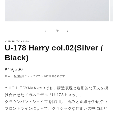
モ
ー
の
1
/
9
ダ
ル
で
YUICHI TOYAMA.
U-178 Harry col.02(Silver /
メ
デ
ィ
Black)
ア
(1)
(2
を
通
¥49,500
開
常
税込。
配送料
はチェックアウト時に計算されます。
く
価
格
YUICHI TOYAMA.
の中でも、構造表現と造形的な工夫を掛
け合わせたメガネモデル「U-178 Harry」。
クラウンパントシェイプを採用し、丸みと直線を併せ持つ
フロントラインによって、クラシックな佇まいの中にほど