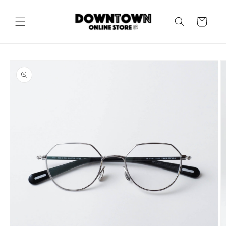
コンテ
カ
ンツに
進む
ー
ト
商品情
報にス
キップ