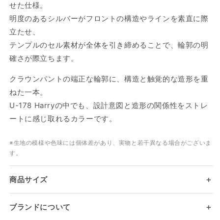
せた仕様。
明度のあるシルバーがフロントの構造やラインを素直に際
立たせ、
テンプルのセル素材が全体を引き締めることで、輪郭の明
確さが際立ちます。
クラウンパントの端正な輪郭に、構造と触覚的な造形を重
ねた一本。
U-178 Harryの中でも、設計意図と造形の関係性をストレ
ートに感じ取れるカラーです。
ログインが必要です
アカウントにログインして、お気に入りリストに
※生地の模様や色味には個体差があり、実物と若干異なる場合がございま
商品を追加したり、以前に保存したアイテムを表
す。
示したりできます。
商品サイズ
＋
ログイン
ブランドについて
＋