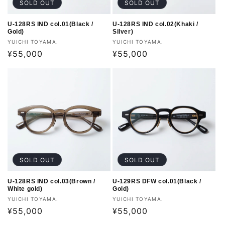
SOLD OUT
SOLD OUT
U-128RS IND col.01(Black /
U-128RS IND col.02(Khaki /
Gold)
Silver)
販
販
YUICHI TOYAMA.
YUICHI TOYAMA.
売
通
¥55,000
売
通
¥55,000
元:
元:
常
常
ログインが必要です
価
価
格
格
アカウントにログインして、お気に入りリストに
商品を追加したり、以前に保存したアイテムを表
示したりできます。
ログイン
SOLD OUT
SOLD OUT
U-128RS IND col.03(Brown /
U-129RS DFW col.01(Black /
White gold)
Gold)
販
販
YUICHI TOYAMA.
YUICHI TOYAMA.
売
通
¥55,000
売
通
¥55,000
元:
元:
常
常