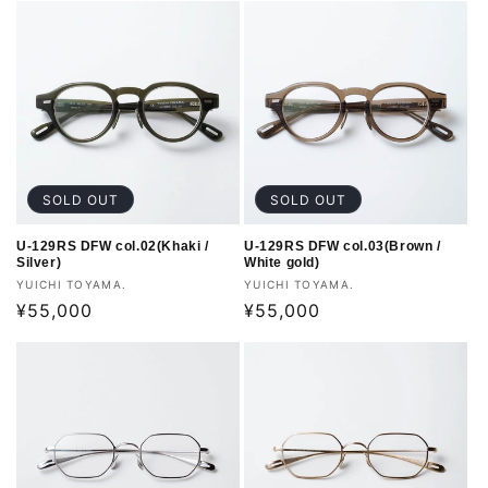
価
価
格
格
SOLD OUT
SOLD OUT
U-129RS DFW col.02(Khaki /
U-129RS DFW col.03(Brown /
Silver)
White gold)
販
販
YUICHI TOYAMA.
YUICHI TOYAMA.
売
通
¥55,000
売
通
¥55,000
元:
元:
常
常
価
価
格
格