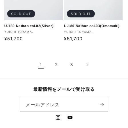
SOLD OUT
SOLD OUT
U-180 Nathan col.02(Silver)
U-180 Nathan col.03(Omomuki)
販
販
YUICHI TOYAMA.
YUICHI TOYAMA.
売
通
¥51,700
売
通
¥51,700
元:
元:
常
常
価
価
格
格
1
2
3
最新情報をメールで受け取る
メールアドレス
Instagram
YouTube