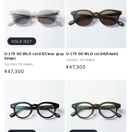
格
格
SOLD OUT
U-179 SG WLG col.03(Clear gray
U-179 SG WLG col.04(Khaki)
beige)
販
YUICHI TOYAMA.
販
YUICHI TOYAMA.
売
通
¥47,300
売
通
¥47,300
元:
常
元:
常
価
価
格
格