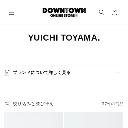
コンテ
カ
ンツに
進む
ー
ト
コ
YUICHI TOYAMA.
レ
ク
詳
細
シ
ブランドについて詳しく見る
情
ョ
報
ン
:
絞り込みと並び替え
37件の商品