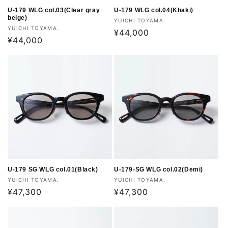
U-179 WLG col.03(Clear gray
U-179 WLG col.04(Khaki)
beige)
販
YUICHI TOYAMA.
販
YUICHI TOYAMA.
売
通
¥44,000
売
通
¥44,000
元:
常
元:
常
価
価
格
格
U-179 SG WLG col.01(Black)
U-179-SG WLG col.02(Demi)
販
販
YUICHI TOYAMA.
YUICHI TOYAMA.
売
通
¥47,300
売
通
¥47,300
元:
元:
常
常
価
価