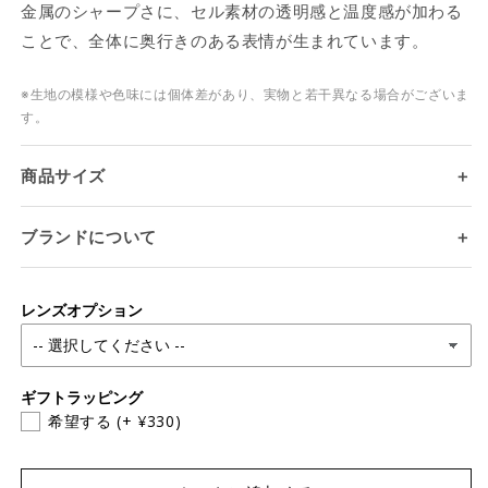
金属のシャープさに、セル素材の透明感と温度感が加わる
ことで、全体に奥行きのある表情が生まれています。
※生地の模様や色味には個体差があり、実物と若干異なる場合がございま
す。
ログインが必要です
商品サイズ
＋
アカウントにログインして、お気に入りリストに
商品を追加したり、以前に保存したアイテムを表
ブランドについて
＋
示したりできます。
ログイン
レンズオプション
ギフトラッピング
希望する
(+ ¥330)