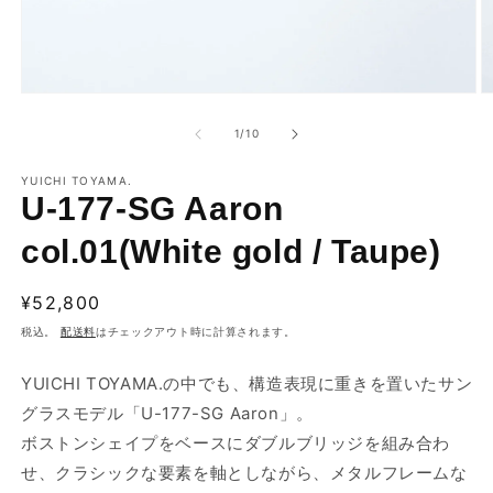
モ
ー
の
1
/
10
ダ
ル
で
YUICHI TOYAMA.
U-177-SG Aaron
メ
デ
ィ
col.01(White gold / Taupe)
ア
(1)
(2
を
通
¥52,800
開
常
税込。
配送料
はチェックアウト時に計算されます。
く
価
格
YUICHI TOYAMA.
の中でも、構造表現に重きを置いたサン
グラスモデル「U-177-SG Aaron」。
ボストンシェイプをベースにダブルブリッジを組み合わ
せ、クラシックな要素を軸としながら、メタルフレームな