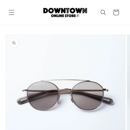
コンテ
カ
ンツに
進む
ー
ト
商品情
報にス
キップ