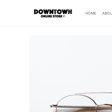
コンテ
ンツに
進む
HOME
ABO
商品情
報にス
キップ