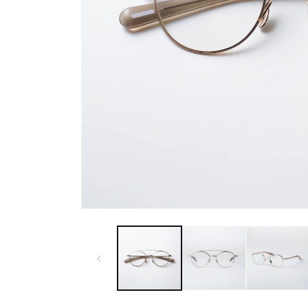
モ
ー
ダ
ル
で
メ
デ
ィ