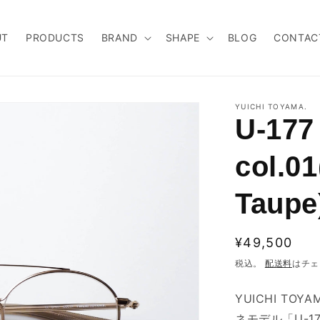
UT
PRODUCTS
BRAND
SHAPE
BLOG
CONTAC
YUICHI TOYAMA.
U-177
col.01
Taupe
通
¥49,500
常
税込。
配送料
はチェ
価
YUICHI TOYA
格
ネモデル「U-17