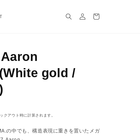
ロ
カ
グ
ー
T
イ
ト
ン
 Aaron
(White gold /
)
ックアウト時に計算されます。
MA.
の中でも、構造表現に重きを置いたメガ
7 Aaron」。