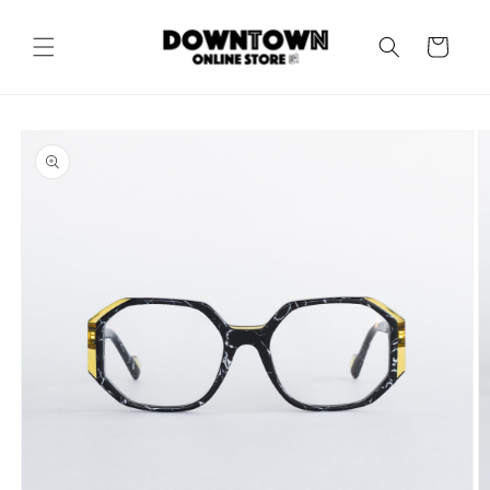
コンテ
カ
ンツに
進む
ー
ト
商品情
報にス
キップ