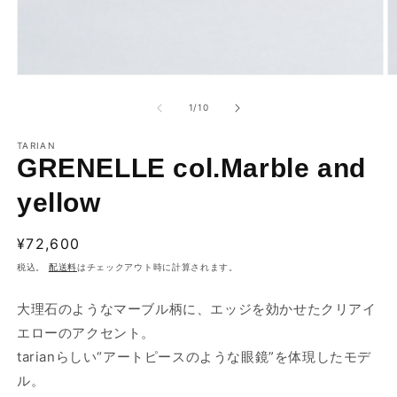
モ
ー
の
1
/
10
ダ
ル
で
TARIAN
GRENELLE col.Marble and
メ
デ
ィ
yellow
ア
(1)
(2
を
通
¥72,600
開
常
税込。
配送料
はチェックアウト時に計算されます。
く
価
格
大理石のようなマーブル柄に、エッジを効かせたクリアイ
エローのアクセント。
tarianらしい“アートピースのような眼鏡”を体現したモデ
ル。