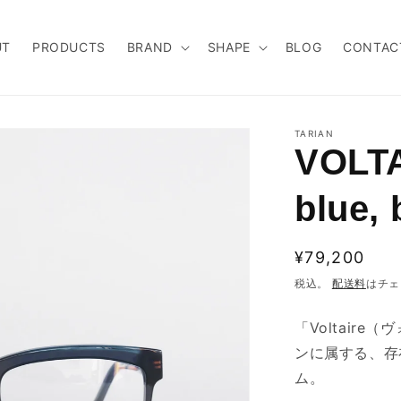
UT
PRODUCTS
BRAND
SHAPE
BLOG
CONTAC
TARIAN
VOLTA
blue,
通
¥79,200
常
税込。
配送料
はチェ
価
「Voltaire（
格
ンに属する、存
ム。