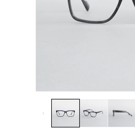
モ
ー
ダ
ル
で
メ
デ
ィ