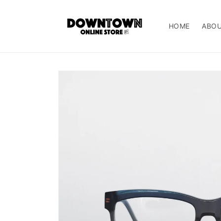
コンテ
ンツに
進む
HOME
ABO
商品情
報にス
キップ