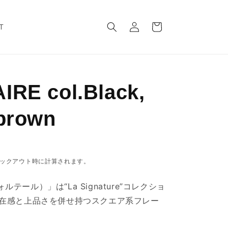
ロ
カ
グ
ー
T
イ
ト
ン
IRE col.Black,
 brown
ックアウト時に計算されます。
ヴォルテール）」は“La Signature”コレクショ
在感と上品さを併せ持つスクエア系フレー