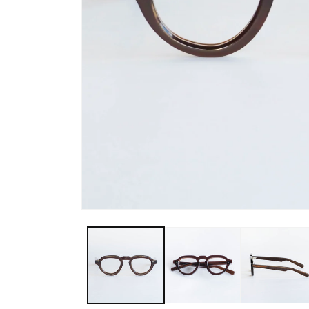
モ
ー
ダ
ル
で
メ
デ
ィ