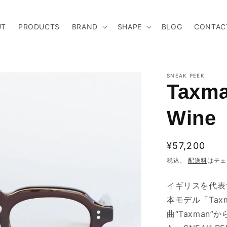
UT
PRODUCTS
BRAND
SHAPE
BLOG
CONTAC
SNEAK PEEK
Taxma
Wine
通
¥57,200
常
税込。
配送料
はチェ
価
イギリスを代表
格
本モデル「Tax
曲“
Taxman”
か