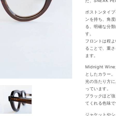
た、
SNEAK PE
ボストンタイプ
ンを持ち、角度
る、明確な分類
す。
フロントは程よ
ることで、重さ
ます。
Midnight
としたカラー。
光の当たり方に
っています。
ブラックほど強
てくれる色味で
ジャケットやシ