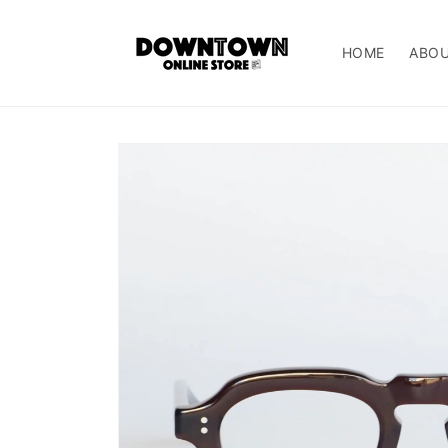
コンテ
ンツに
進む
HOME
ABO
商品情
報にス
キップ