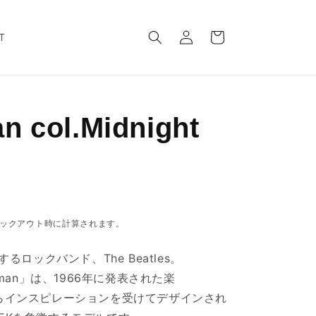
ロ
カ
グ
ー
T
イ
ト
ン
n col.Midnight
ックアウト時に計算されます。
するロックバンド、
The Beatles
。
man」は、1966年に発表された楽
らインスピレーションを受けてデザインされ