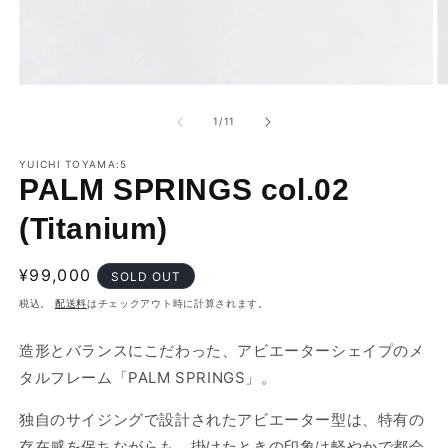
モ
ー
の
1
/
11
ダ
ル
で
YUICHI TOYAMA:5
PALM SPRINGS col.02
メ
デ
ィ
(Titanium)
ア
(1)
(2
を
通
¥99,000
SOLD OUT
開
常
く
税込。
配送料
はチェックアウト時に計算されます。
価
格
造形とバランスにこだわった、アビエーターシェイプのメ
タルフレーム「PALM SPRINGS」。
独自のサイジングで設計されたアビエーター型は、特有の
存在感を保ちながらも、掛けたときの印象は軽やかで都会