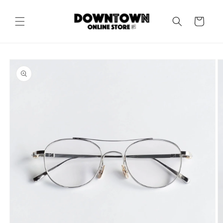
コンテ
カ
ンツに
進む
ー
ト
商品情
報にス
キップ