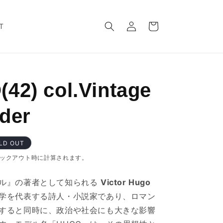
ロ
カ
グ
ー
T
イ
ト
ン
42) col.Vintage
der
LD OUT
ックアウト時に計算されます。
ル』の著者として知られる
Victor Hugo
学を代表する詩人・小説家であり、ロマン
すると同時に、政治や社会にも大きな影響