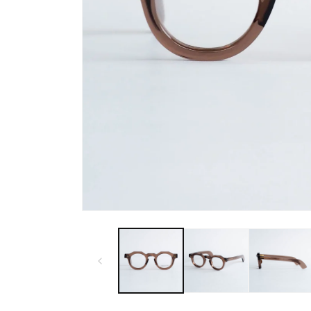
モ
ー
ダ
ル
で
メ
デ
ィ