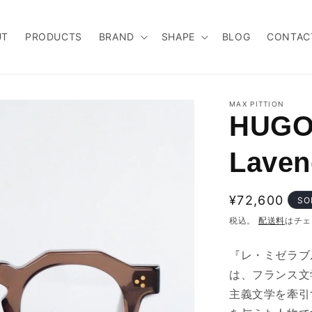
UT
PRODUCTS
BRAND
SHAPE
BLOG
CONTAC
MAX PITTION
HUGO(
Laven
通
¥72,600
SO
常
税込。
配送料
はチェ
価
『レ・ミゼラブ
格
は、フランス文
主義文学を牽引