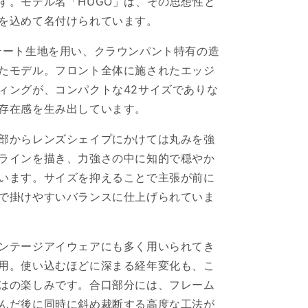
す。モデル名「HUGO」は、その思想性と
を込めて名付けられています。
テート生地を用い、クラウンパント特有の造
たモデル。フロント全体に施されたエッジ
ィングが、コンパクトな42サイズでありな
存在感を生み出しています。
部からレンズシェイプにかけては丸みを強
ラインを描き、力強さの中に知的で穏やか
います。サイズを抑えることで主張が前に
で掛けやすいバランスに仕上げられていま
ンテージアイウェアにも多く用いられてき
用。使い込むほどに深まる経年変化も、こ
はの楽しみです。合口部分には、フレーム
んだ後に同時に斜め裁断する高度な工法が