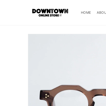
コンテ
ンツに
進む
HOME
ABO
商品情
報にス
キップ