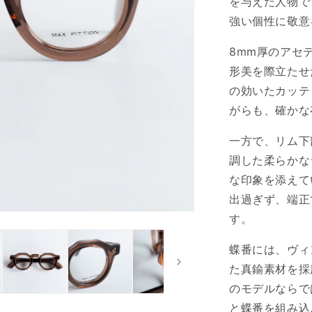
を与えた人物で
強い個性に敬意
8mm厚のアセ
形美を際立たせ
の効いたカッテ
がらも、確かな
一方で、リム下
調した柔らかな
な印象を添えて
出過ぎず、端正
す。
蝶番には、ヴィ
た真鍮素材を採
のモデルならで
と蝶番を組み込