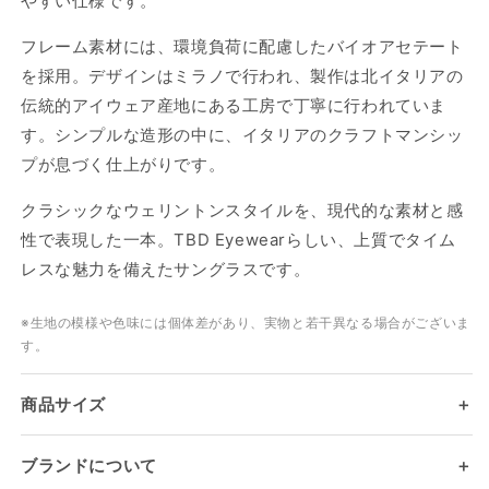
やすい仕様です。
フレーム素材には、環境負荷に配慮したバイオアセテート
を採用。デザインはミラノで行われ、製作は北イタリアの
伝統的アイウェア産地にある工房で丁寧に行われていま
す。シンプルな造形の中に、イタリアのクラフトマンシッ
プが息づく仕上がりです。
クラシックなウェリントンスタイルを、現代的な素材と感
性で表現した一本。TBD Eyewearらしい、上質でタイム
ログインが必要です
レスな魅力を備えたサングラスです。
アカウントにログインして、お気に入りリストに
商品を追加したり、以前に保存したアイテムを表
※生地の模様や色味には個体差があり、実物と若干異なる場合がございま
示したりできます。
す。
ログイン
商品サイズ
＋
ブランドについて
＋