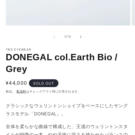
モ
ー
の
1
/
10
ダ
ル
で
TBD EYEWEAR
DONEGAL col.Earth Bio /
メ
デ
ィ
Grey
ア
(1)
(2
を
通
¥44,000
SOLD OUT
開
常
く
税込。
配送料
はチェックアウト時に計算されます。
価
格
クラシックなウェリントンシェイプをベースにしたサング
ラスモデル「DONEGAL」。
全体を柔らかな曲線で構成した、王道のウェリントンスタ
イルが特徴の一本。やや天地に深さを持たせたバランスの