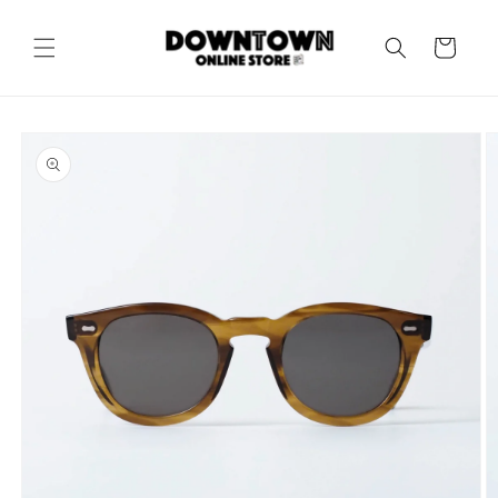
コンテ
カ
ンツに
進む
ー
ト
商品情
報にス
キップ